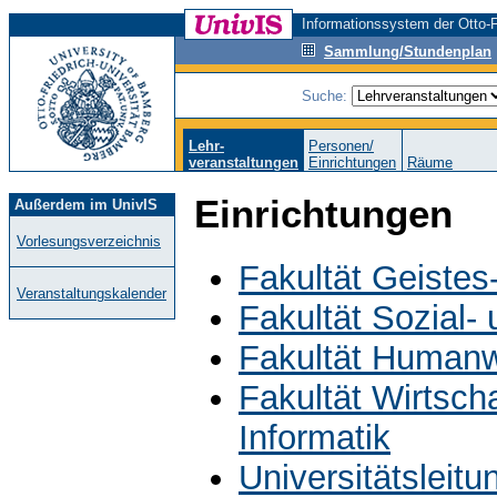
Informationssystem der Otto-F
Sammlung/Stundenplan
Suche:
Lehr-
Personen/
veranstaltungen
Einrichtungen
Räume
Einrichtungen
Außerdem im UnivIS
Vorlesungsverzeichnis
Fakultät Geistes
Veranstaltungskalender
Fakultät Sozial-
Fakultät Humanw
Fakultät Wirtsch
Informatik
Universitätsleit