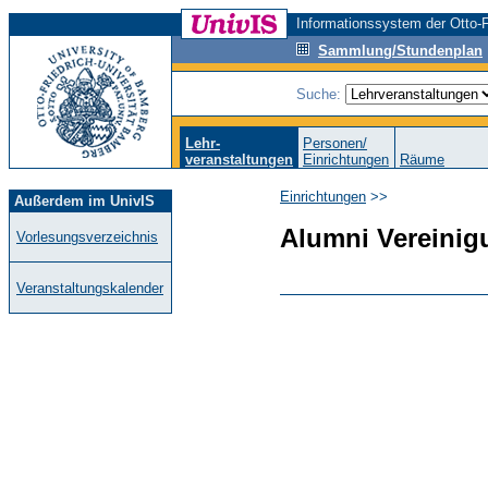
Informationssystem der Otto-F
Sammlung/Stundenplan
Suche:
Lehr-
Personen/
veranstaltungen
Einrichtungen
Räume
Einrichtungen
>>
Außerdem im UnivIS
Alumni Vereini
Vorlesungsverzeichnis
Veranstaltungskalender