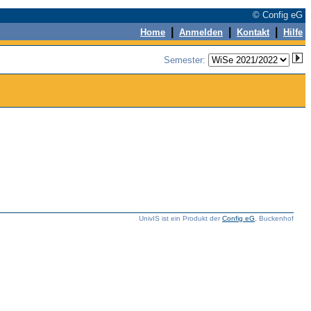
© Config eG
|
|
|
Home
Anmelden
Kontakt
Hilfe
Semester:
UnivIS ist ein Produkt der
Config eG
, Buckenhof