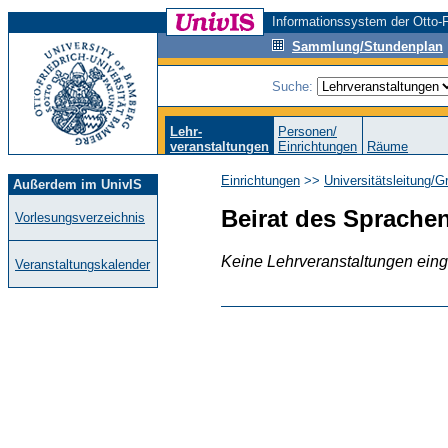
Informationssystem der Otto-F
Sammlung/Stundenplan
Suche:
Lehr-
Personen/
veranstaltungen
Einrichtungen
Räume
Einrichtungen
>>
Universitätsleitung/
Außerdem im UnivIS
Beirat des Sprache
Vorlesungsverzeichnis
Keine Lehrveranstaltungen ein
Veranstaltungskalender