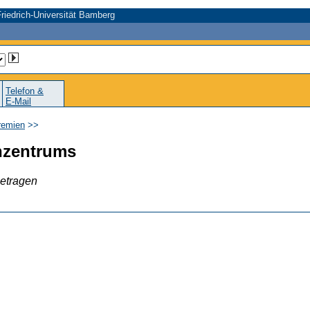
riedrich-Universität Bamberg
Telefon &
E-Mail
Gremien
>>
nzentrums
getragen