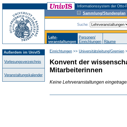
Informationssystem der Otto-F
Sammlung/Stundenplan
Suche:
Lehr-
Personen/
veranstaltungen
Einrichtungen
Räume
Einrichtungen
>>
Universitätsleitung/Gremien
>
Außerdem im UnivIS
Konvent der wissenscha
Vorlesungsverzeichnis
Mitarbeiterinnen
Veranstaltungskalender
Keine Lehrveranstaltungen eingetrag