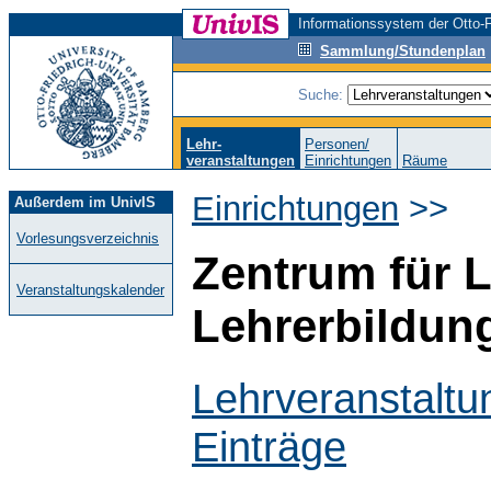
Informationssystem der Otto-F
Sammlung/Stundenplan
Suche:
Lehr-
Personen/
veranstaltungen
Einrichtungen
Räume
Einrichtungen
>>
Außerdem im UnivIS
Vorlesungsverzeichnis
Zentrum für 
Veranstaltungskalender
Lehrerbildun
Lehrveranstaltu
Einträge