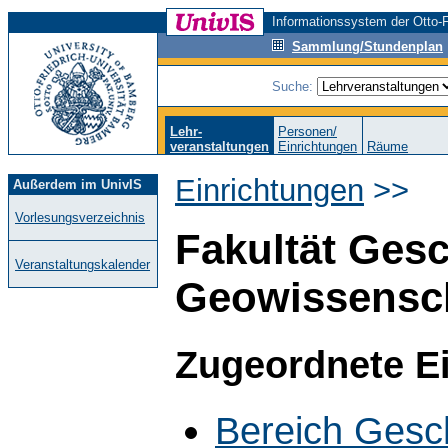
Informationssystem der Otto-F
Sammlung/Stundenplan
Suche:
Lehr-
Personen/
veranstaltungen
Einrichtungen
Räume
Einrichtungen
>>
Außerdem im UnivIS
Vorlesungsverzeichnis
Fakultät Gesc
Veranstaltungskalender
Geowissensc
Zugeordnete E
Bereich Gesc