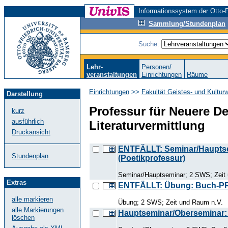
Informationssystem der Otto-F
Sammlung/Stundenplan
Suche:
Lehr-
Personen/
veranstaltungen
Einrichtungen
Räume
Einrichtungen
>>
Fakultät Geistes- und Kultur
Darstellung
Professur für Neuere D
kurz
ausführlich
Literaturvermittlung
Druckansicht
ENTFÄLLT: Seminar/Hauptse
Stundenplan
(Poetikprofessur)
Seminar/Hauptseminar; 2 SWS; Zeit
Extras
ENTFÄLLT: Übung: Buch-PR
alle markieren
Übung; 2 SWS; Zeit und Raum n.V.
alle Markierungen
Hauptseminar/Oberseminar:
löschen