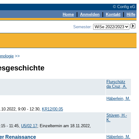
© Config eG
|
|
|
Home
Anmelden
Kontakt
Hilfe
Semester:
hnologie
>>
esgeschichte
Flurschütz
da Cruz, A.
Häberlein, M.
.10.2022, 9:00 - 12:30,
KR12/00.05
Stüven, H.-
K.
15 - 11:45,
U5/02.17
; Einzeltermin am 18.11.2022,
der Renaissance
Häberlein, M.