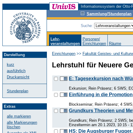
Informationssystem der Otto-F
Sammlung/Stundenplan
Suche:
Lehr-
Personen/
veranstaltungen
Einrichtungen
Räume
Einrichtungen
>>
Fakultät Geistes- und Kultur
Darstellung
Lehrstuhl für Neuere G
kurz
ausführlich
Druckansicht
E: Tagesexkursion nach Wü
Exkursion; Rein Präsenz; 6 SWS; EC
Stundenplan
Einführung in die Promotion
Blockseminar; Rein Präsenz; 4 SWS;
Extras
Grundkurs Theorien und M
alle markieren
Grundkurs; Rein Präsenz; 2 SWS; be
alle Markierungen
Einzeltermin am 20.1.2023, 10:15 - 1
löschen
HS: Die Augsburger Fugger. 