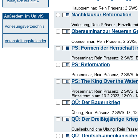
Ausgabe als XML
Hauptseminar; Rein Präsenz; 2 SWS;
Nachklausur Reformation
Außerdem im UnivIS
Vorlesung; Rein Präsenz; Einzelterm
Vorlesungsverzeichnis
Oberseminar zur Neueren G
Veranstaltungskalender
Oberseminar; Rein Präsenz; 2 SWS; 
PS: Formen der Herrschaft in
Proseminar; Rein Präsenz; 2 SWS; E
PS: Reformation
Proseminar; Rein Präsenz; 2 SWS; be
PS: The King Over the Water 
Proseminar; Rein Präsenz; 2 SWS; EC
Einzeltermin am 10.2.2023, 12:00 - 
QÜ: Der Bauernkrieg
Übung; Rein Präsenz; 2 SWS; Di, 13
QÜ: Der Dreißigjährige Krieg
Quellenkundliche Übung; Rein Präsen
QÜ: Deutsch-amerikanische G