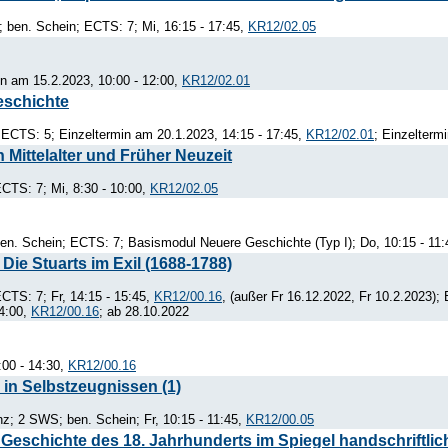
 ben. Schein; ECTS: 7; Mi, 16:15 - 17:45,
KR12/02.05
in am 15.2.2023, 10:00 - 12:00,
KR12/02.01
eschichte
ECTS: 5; Einzeltermin am 20.1.2023, 14:15 - 17:45,
KR12/02.01
; Einzelterm
 Mittelalter und Früher Neuzeit
CTS: 7; Mi, 8:30 - 10:00,
KR12/02.05
n. Schein; ECTS: 7; Basismodul Neuere Geschichte (Typ I); Do, 10:15 - 11
Die Stuarts im Exil (1688-1788)
TS: 7; Fr, 14:15 - 15:45,
KR12/00.16
, (außer Fr 16.12.2022, Fr 10.2.2023);
14:00,
KR12/00.16
; ab 28.10.2022
:00 - 14:30,
KR12/00.16
 in Selbstzeugnissen (1)
z; 2 SWS; ben. Schein; Fr, 10:15 - 11:45,
KR12/00.05
eschichte des 18. Jahrhunderts im Spiegel handschriftlic