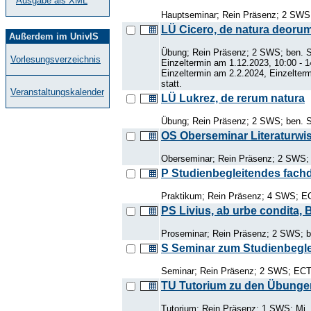
Ausgabe als XML
Hauptseminar; Rein Präsenz; 2 SWS;
LÜ Cicero, de natura deoru
Außerdem im UnivIS
Übung; Rein Präsenz; 2 SWS; ben. Sc
Vorlesungsverzeichnis
Einzeltermin am 1.12.2023, 10:00 - 
Einzeltermin am 2.2.2024, Einzelterm
statt.
Veranstaltungskalender
LÜ Lukrez, de rerum natura
Übung; Rein Präsenz; 2 SWS; ben. S
OS Oberseminar Literaturwi
Oberseminar; Rein Präsenz; 2 SWS; 
P Studienbegleitendes fachd
Praktikum; Rein Präsenz; 4 SWS; EC
PS Livius, ab urbe condita, 
Proseminar; Rein Präsenz; 2 SWS; b
S Seminar zum Studienbegle
Seminar; Rein Präsenz; 2 SWS; ECTS
TU Tutorium zu den Übungen z
Tutorium; Rein Präsenz; 1 SWS; Mi, 