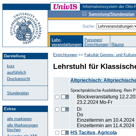
Informationssystem der Otto-F
Sammlung/Stundenplan
Suche:
Lehr-
Personen/
veranstaltungen
Einrichtungen
Räume
Einrichtungen
>>
Fakultät Geistes- und Kultur
Darstellung
Lehrstuhl für Klassisch
kurz
ausführlich
Druckansicht
Altgriechisch: Altgriechisch
Sprachpraktische Ausbildung; Rein 
Stundenplan
Blockveranstaltung 12.2.20
23.2.2024 Mo-Fr
Di
Extras
Do
alle markieren
Einzeltermin am 10.4.2024
Einzeltermin am 11.4.2024
alle Markierungen
löschen
HS Tacitus, Agricola