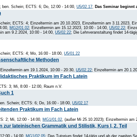
 ben. Schein; ECTS: 6; Do, 12:00 - 14:00,
U5/02.17
;
Das Seminar beginnt a
m
hein; ECTS: 4; Einzeltermin am 20.10.2023, Einzeltermin am 3.11.2023, Ein
14:00,
MG2/01.02
; Einzeltermin am 15.12.2023, 10:00 - 14:00,
U5/02.22
; Einz
in am 9.2.2024, 10:00 - 14:00,
U5/02.22
; Die Lehrveranstaltung findet 14-tä
chein; ECTS: 4; Mo, 16:00 - 18:00,
U5/01.22
ssenschaftliche Methoden
Einzeltermin am 19.1.2024, 10:00 - 20:30,
U5/02.22
; Einzeltermin am 20.1.20
idaktisches Praktikum im Fach Latein
TS: 3; Mi, 8:00 - 12:00, Raum n.V.
Buch 1
en. Schein; ECTS: 6; Do, 16:00 - 18:00,
U5/02.17
itenden Praktikum im Fach Latein
: 2; Mi, 12:00 - 14:00,
MG1/01.02
, (außer Mi 25.10.2023); Einzeltermin am 
ur lateinischen Grammatik und Stilistik, Kurs I, 2. Teil
12:00 - 14:00,
MG1/02.05
; Das Tutorium findet 14-tätig und ab der zweiten 