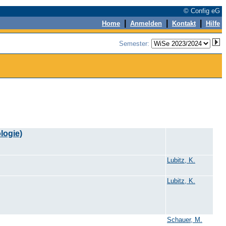
© Config eG
|
|
|
Home
Anmelden
Kontakt
Hilfe
Semester:
logie)
Lubitz, K.
Lubitz, K.
Schauer, M.