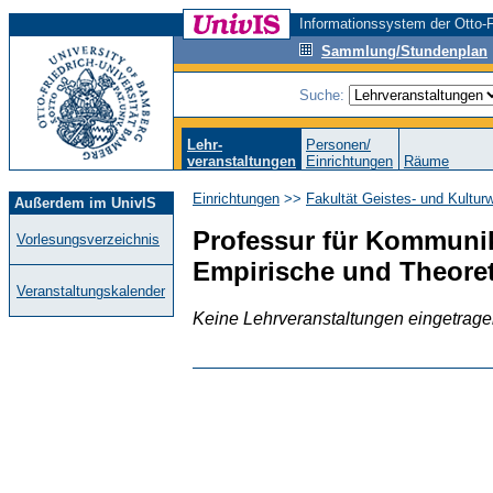
Informationssystem der Otto-F
Sammlung/Stundenplan
Suche:
Lehr-
Personen/
veranstaltungen
Einrichtungen
Räume
Einrichtungen
>>
Fakultät Geistes- und Kultur
Außerdem im UnivIS
Professur für Kommuni
Vorlesungsverzeichnis
Empirische und Theore
Veranstaltungskalender
Keine Lehrveranstaltungen eingetrag