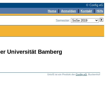
© Config eG
|
|
|
Home
Anmelden
Kontakt
Hilfe
Semester:
der Universität Bamberg
UnivIS ist ein Produkt der
Config eG
, Buckenhof