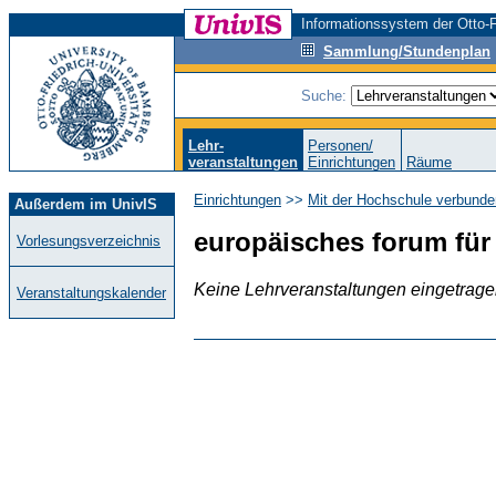
Informationssystem der Otto-F
Sammlung/Stundenplan
Suche:
Lehr-
Personen/
veranstaltungen
Einrichtungen
Räume
Einrichtungen
>>
Mit der Hochschule verbunde
Außerdem im UnivIS
europäisches forum für 
Vorlesungsverzeichnis
Keine Lehrveranstaltungen eingetrag
Veranstaltungskalender