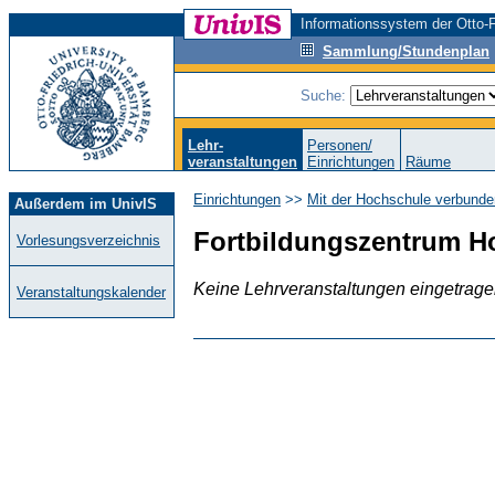
Informationssystem der Otto-F
Sammlung/Stundenplan
Suche:
Lehr-
Personen/
veranstaltungen
Einrichtungen
Räume
Einrichtungen
>>
Mit der Hochschule verbunde
Außerdem im UnivIS
Fortbildungszentrum H
Vorlesungsverzeichnis
Keine Lehrveranstaltungen eingetrag
Veranstaltungskalender