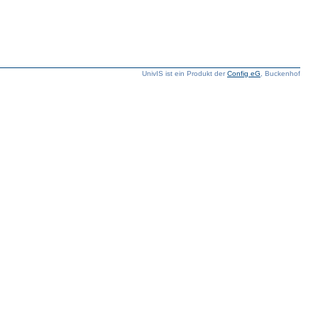
UnivIS ist ein Produkt der
Config eG
, Buckenhof