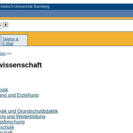
riedrich-Universität Bamberg
Telefon &
E-Mail
ten
>>
swissenschaft
ogik
dung und Erziehung
gik und Grundschuldidaktik
ung und Weiterbildung
ngsforschung
dschule
schaft