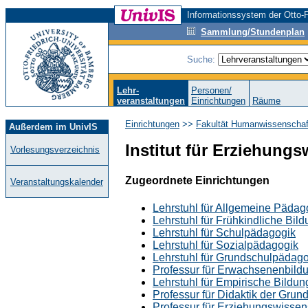
Informationssystem der Otto-F
Sammlung/Stundenplan
Suche:
Lehr-
Personen/
veranstaltungen
Einrichtungen
Räume
Einrichtungen
>>
Fakultät Humanwissenschaf
Außerdem im UnivIS
Institut für Erziehung
Vorlesungsverzeichnis
Zugeordnete Einrichtungen
Veranstaltungskalender
Lehrstuhl für Allgemeine Pädag
Lehrstuhl für Frühkindliche Bil
Lehrstuhl für Schulpädagogik
Lehrstuhl für Sozialpädagogik
Lehrstuhl für Grundschulpädago
Professur für Erwachsenenbild
Lehrstuhl für Empirische Bildu
Professur für Didaktik der Grun
Professur für Erziehungswissen