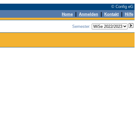
© Config eG
|
|
|
Home
Anmelden
Kontakt
Hilfe
Semester: