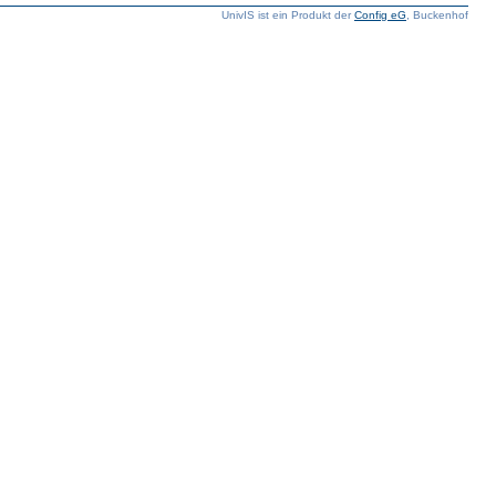
UnivIS ist ein Produkt der
Config eG
, Buckenhof