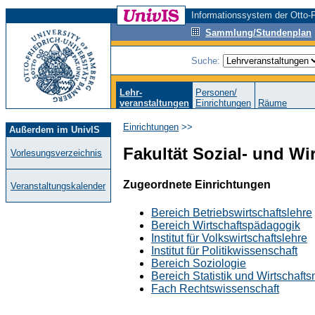
Informationssystem der Otto-F
Sammlung/Stundenplan
Suche:
Lehr-
Personen/
veranstaltungen
Einrichtungen
Räume
Einrichtungen
>>
Außerdem im UnivIS
Fakultät Sozial- und Wi
Vorlesungsverzeichnis
Zugeordnete Einrichtungen
Veranstaltungskalender
Bereich Betriebswirtschaftslehre
Bereich Wirtschaftspädagogik
Institut für Volkswirtschaftslehre
Institut für Politikwissenschaft
Bereich Soziologie
Bereich Statistik und Wirtschaft
Fach Rechtswissenschaft