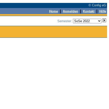
© Config eG
|
|
|
Home
Anmelden
Kontakt
Hilfe
Semester: