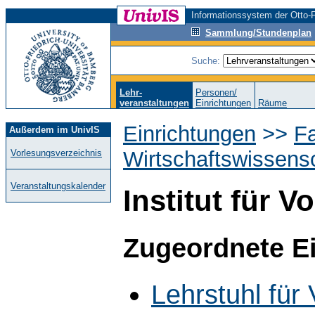
Informationssystem der Otto-F
Sammlung/Stundenplan
Suche:
Lehr-
Personen/
veranstaltungen
Einrichtungen
Räume
Einrichtungen
>>
Fa
Außerdem im UnivIS
Wirtschaftswissens
Vorlesungsverzeichnis
Veranstaltungskalender
Institut für V
Zugeordnete E
Lehrstuhl für 