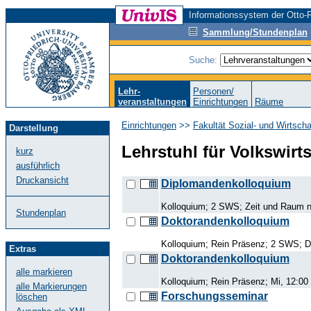
Informationssystem der Otto-F
Sammlung/Stundenplan
Suche:
Lehr-
Personen/
veranstaltungen
Einrichtungen
Räume
Einrichtungen
>>
Fakultät Sozial- und Wirtsch
Darstellung
Lehrstuhl für Volkswirt
kurz
ausführlich
Druckansicht
Diplomandenkolloquium
Kolloquium; 2 SWS; Zeit und Raum n
Stundenplan
Doktorandenkolloquium
Kolloquium; Rein Präsenz; 2 SWS; D
Extras
Doktorandenkolloquium
alle markieren
Kolloquium; Rein Präsenz; Mi, 12:00 
alle Markierungen
Forschungsseminar
löschen