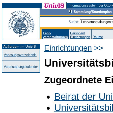
Informationssystem der Otto-F
Sammlung/Stundenplan
Suche:
Lehr-
Personen/
veranstaltungen
Einrichtungen
Räume
Einrichtungen
>>
Außerdem im UnivIS
Vorlesungsverzeichnis
Universitätsb
Veranstaltungskalender
Zugeordnete E
Beirat der Uni
Universitätsbi