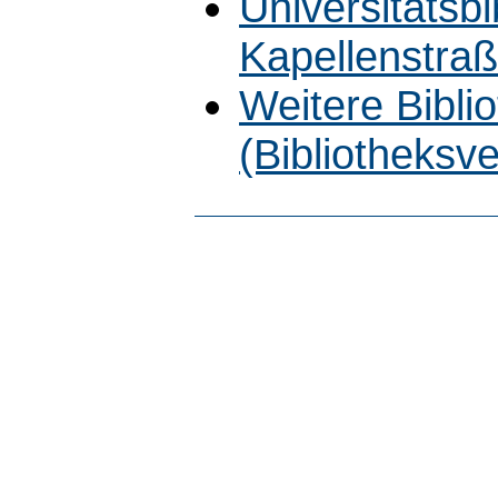
Universitätsb
Kapellenstra
Weitere Bibli
(Bibliotheksv