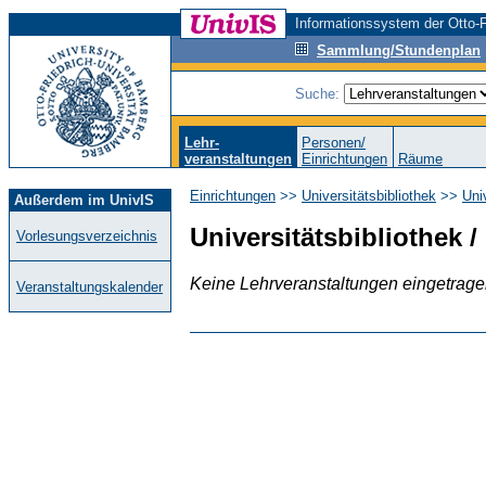
Informationssystem der Otto-F
Sammlung/Stundenplan
Suche:
Lehr-
Personen/
veranstaltungen
Einrichtungen
Räume
Einrichtungen
>>
Universitätsbibliothek
>>
Uni
Außerdem im UnivIS
Universitätsbibliothek 
Vorlesungsverzeichnis
Keine Lehrveranstaltungen eingetrag
Veranstaltungskalender