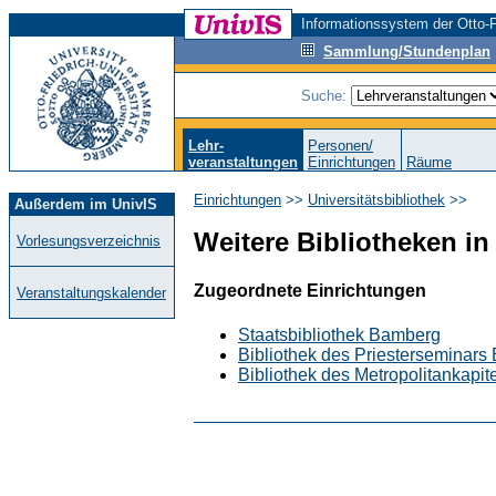
Informationssystem der Otto-F
Sammlung/Stundenplan
Suche:
Lehr-
Personen/
veranstaltungen
Einrichtungen
Räume
Einrichtungen
>>
Universitätsbibliothek
>>
Außerdem im UnivIS
Weitere Bibliotheken i
Vorlesungsverzeichnis
Zugeordnete Einrichtungen
Veranstaltungskalender
Staatsbibliothek Bamberg
Bibliothek des Priesterseminar
Bibliothek des Metropolitankapi