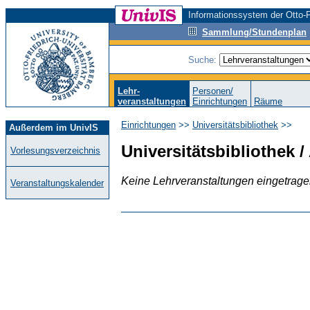
Informationssystem der Otto-F
Sammlung/Stundenplan
Suche:
Lehr-
Personen/
veranstaltungen
Einrichtungen
Räume
Einrichtungen
>>
Universitätsbibliothek
>>
Außerdem im UnivIS
Universitätsbibliothek 
Vorlesungsverzeichnis
Keine Lehrveranstaltungen eingetrag
Veranstaltungskalender