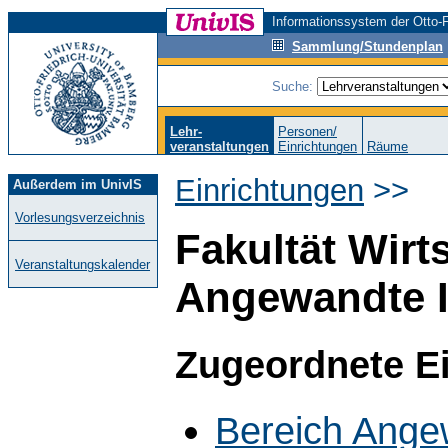
Informationssystem der Otto-F
Sammlung/Stundenplan
Suche:
Lehr-
Personen/
veranstaltungen
Einrichtungen
Räume
Einrichtungen
>>
Außerdem im UnivIS
Vorlesungsverzeichnis
Fakultät Wirt
Veranstaltungskalender
Angewandte I
Zugeordnete E
Bereich Ange