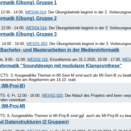
ormatik (Übung), Gruppe 1
12:00 - 14:00,
WE5/04.014
; Der Übungsbetrieb beginnt in der 3. Vorlesungs
ormatik (Übung), Gruppe 2
 12:00 - 14:00,
WE5/04.014
; Der Übungsbetrieb beginnt in der 3. Vorlesungs
ormatik (Übung), Gruppe 3
 14:00 - 16:00,
WE5/01.003
; Der Übungsbetrieb beginnt in der 3. Vorlesungs
Bachelor- und Masterarbeiten in der Medieninformatik
o, 9:00 - 11:00,
WE5/02.116
; Einzeltermin am 31.1.2025, 15:00 - 17:00,
WE5/
nformatik "Sounddesign mit modularer Klangsynthese"
CTS: 3; Ausgewählte Themen in MI-Sem-M sind auch als MI-Sem-B zu bearbe
emesterwoche am Regeltermin am 14.10. statt.
 (MI-Proj-B)
S: 6; Fr, 12:00 - 16:00,
WE5/02.020
; Der Ablauf des Projekts wird beim verp
nden vereinbart.
 (MI-Proj-M)
: 6; Ausgewählte Themen in MI-Proj-B sind ggf. auch als MI-Proj-M zu bear
nd Datenstrukturen (2 Gruppen)