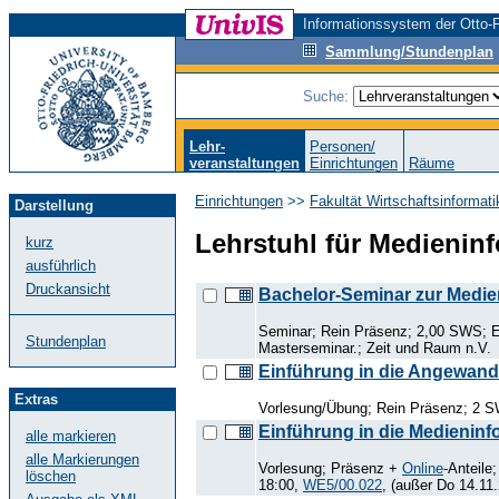
Informationssystem der Otto-F
Sammlung/Stundenplan
Suche:
Lehr-
Personen/
veranstaltungen
Einrichtungen
Räume
Einrichtungen
>>
Fakultät Wirtschaftsinformat
Darstellung
Lehrstuhl für Medieninf
kurz
ausführlich
Druckansicht
Bachelor-Seminar zur Medie
Seminar; Rein Präsenz; 2,00 SWS; 
Stundenplan
Masterseminar.; Zeit und Raum n.V.
Einführung in die Angewandt
Extras
Vorlesung/Übung; Rein Präsenz; 2 S
Einführung in die Medieninf
alle markieren
alle Markierungen
Vorlesung; Präsenz +
Online
-Anteile
löschen
18:00,
WE5/00.022
, (außer Do 14.11