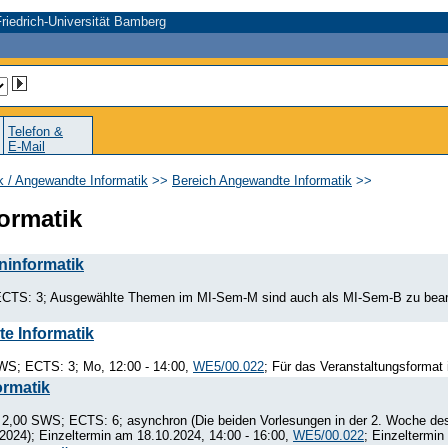
riedrich-Universität Bamberg
Telefon &
E-Mail
ik / Angewandte Informatik
>>
Bereich Angewandte Informatik
>>
ormatik
ninformatik
ECTS: 3; Ausgewählte Themen im MI-Sem-M sind auch als MI-Sem-B zu bearb
e Informatik
WS; ECTS: 3; Mo, 12:00 - 14:00,
WE5/00.022
; Für das Veranstaltungsformat 
ormatik
; 2,00 SWS; ECTS: 6; asynchron (Die beiden Vorlesungen in der 2. Woche des 
.2024); Einzeltermin am 18.10.2024, 14:00 - 16:00,
WE5/00.022
; Einzeltermin