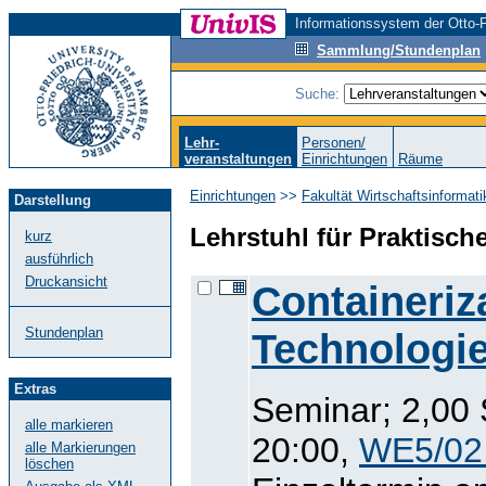
Informationssystem der Otto-F
Sammlung/Stundenplan
Suche:
Lehr-
Personen/
veranstaltungen
Einrichtungen
Räume
Einrichtungen
>>
Fakultät Wirtschaftsinformat
Darstellung
Lehrstuhl für Praktisch
kurz
ausführlich
Druckansicht
Containeriz
Stundenplan
Technologi
Extras
Seminar; 2,00 
alle markieren
20:00,
WE5/02
alle Markierungen
löschen