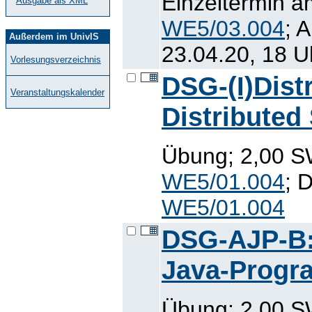
Einzeltermin a
Ausgabe als XML
WE5/03.004
; 
Außerdem im UnivIS
23.04.20, 18 U
Vorlesungsverzeichnis
DSG-(I)Distr
Veranstaltungskalender
Distributed
Übung; 2,00 SW
WE5/01.004
; 
WE5/01.004
DSG-AJP-B:
Java-Progr
Übung; 2,00 SW