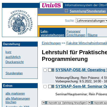
Informationssystem der Otto-F
Sammlung/Stundenplan
Suche:
Lehr-
Personen/
veranstaltungen
Einrichtungen
Räume
Einrichtungen
>>
Fakultät Wirtschaftsinformat
Darstellung
Lehrstuhl für Praktisch
kurz
ausführlich
Programmierung
Druckansicht
SYSNAP-OSE-M: Operating 
Stundenplan
Vorlesung/Übung; Rein Präsenz; 4 S
Vorbesprechung: 9.5.2022, 14:00 - 1
Extras
SYSNAP-Sem-M: Seminar Op
alle markieren
Seminar/Hauptseminar; Rein Präsenz
alle Markierungen
löschen