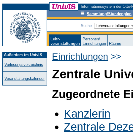
Informationssystem der Otto-F
Sammlung/Stundenplan
Suche:
Lehr-
Personen/
veranstaltungen
Einrichtungen
Räume
Einrichtungen
>>
Außerdem im UnivIS
Vorlesungsverzeichnis
Zentrale Univ
Veranstaltungskalender
Zugeordnete E
Kanzlerin
Zentrale Dez