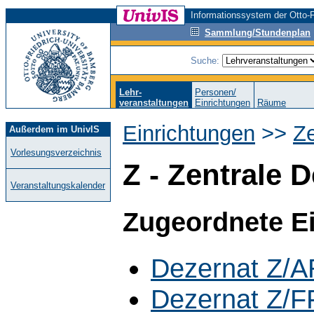
Informationssystem der Otto-F
Sammlung/Stundenplan
Suche:
Lehr-
Personen/
veranstaltungen
Einrichtungen
Räume
Einrichtungen
>>
Ze
Außerdem im UnivIS
Vorlesungsverzeichnis
Z - Zentrale 
Veranstaltungskalender
Zugeordnete E
Dezernat Z/AR
Dezernat Z/F