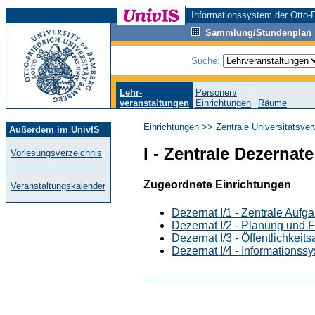
Informationssystem der Otto-F
Sammlung/Stundenplan
Suche:
Lehr-
Personen/
veranstaltungen
Einrichtungen
Räume
Einrichtungen
>>
Zentrale Universitätsver
Außerdem im UnivIS
I - Zentrale Dezernate
Vorlesungsverzeichnis
Zugeordnete Einrichtungen
Veranstaltungskalender
Dezernat I/1 - Zentrale Aufg
Dezernat I/2 - Planung und 
Dezernat I/3 - Öffentlichkeits
Dezernat I/4 - Informationss