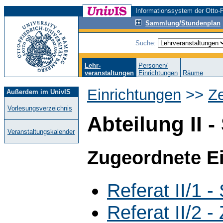
Informationssystem der Otto-F
Sammlung/Stundenplan
Suche:
Lehr-
Personen/
veranstaltungen
Einrichtungen
Räume
Einrichtungen
>>
Ze
Außerdem im UnivIS
Vorlesungsverzeichnis
Abteilung II 
Veranstaltungskalender
Zugeordnete E
Referat II/1 
Referat II/2 