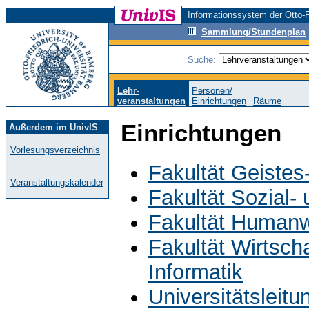
Informationssystem der Otto-F
Sammlung/Stundenplan
Suche:
Lehr-
Personen/
veranstaltungen
Einrichtungen
Räume
Einrichtungen
Außerdem im UnivIS
Vorlesungsverzeichnis
Fakultät Geistes
Veranstaltungskalender
Fakultät Sozial-
Fakultät Humanw
Fakultät Wirtsch
Informatik
Universitätsleit