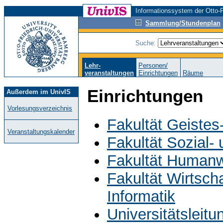
Informationssystem der Otto-F
Sammlung/Stundenplan
Suche:
Lehr-
Personen/
veranstaltungen
Einrichtungen
Räume
Einrichtungen
Außerdem im UnivIS
Vorlesungsverzeichnis
Fakultät Geistes
Veranstaltungskalender
Fakultät Sozial-
Fakultät Humanw
Fakultät Wirtsch
Informatik
Universitätsleit