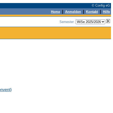
© Config eG
|
|
|
Home
Anmelden
Kontakt
Hilfe
Semester:
onvent)