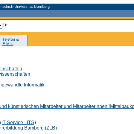
riedrich-Universität Bamberg
Telefon &
E-Mail
senschaften
wissenschaften
 Angewandte Informatik
nd künstlerischen Mitarbeiter und Mitarbeiterinnen (Mittelbauk
IT-Service - ITS)
ehrerbildung Bamberg (ZLB)