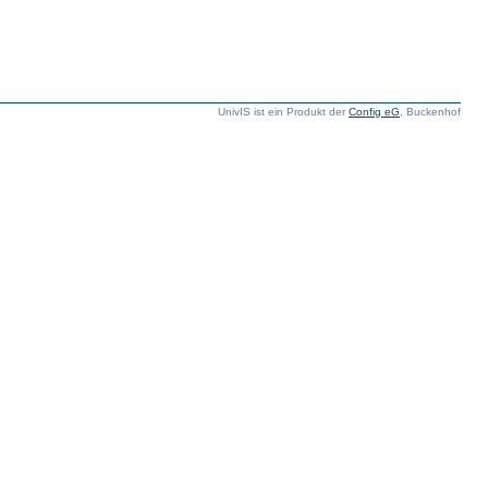
UnivIS ist ein Produkt der
Config eG
, Buckenhof