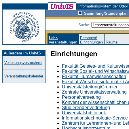
Informationssystem der Otto-F
Sammlung/Stundenplan
Suche:
Lehr-
Personen/
veranstaltungen
Einrichtungen
Räume
Einrichtungen
Außerdem im UnivIS
Vorlesungsverzeichnis
Fakultät Geistes- und Kulturwis
Fakultät Sozial- und Wirtschafts
Fakultät Humanwissenschaften
Veranstaltungskalender
Fakultät Wirtschaftsinformatik /
Universitätsleitung/Gremien
Zentrale Universitätsverwaltung
Personalvertretung
Konvent der wissenschaftlichen u
Studierendenvertretung
Universitätsbibliothek
Informationstechnologie-Service (
Zentrum für Lehrerinnen- und L
Hochschulsportzentrum