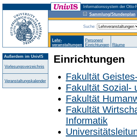
Informationssystem der Otto-F
Sammlung/Stundenplan
Suche:
Lehr-
Personen/
veranstaltungen
Einrichtungen
Räume
Einrichtungen
Außerdem im UnivIS
Vorlesungsverzeichnis
Fakultät Geistes
Veranstaltungskalender
Fakultät Sozial-
Fakultät Humanw
Fakultät Wirtsch
Informatik
Universitätsleit