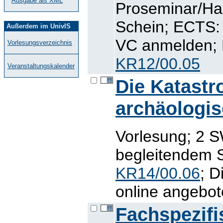
Ausgabe als XML
Proseminar/Ha
Schein; ECTS: 9
Außerdem im UnivIS
VC anmelden; M
Vorlesungsverzeichnis
KR12/00.05
Veranstaltungskalender
Die Katastr
archäologi
Vorlesung; 2 S
begleitendem S
KR14/00.06
; D
online angebot
Fachspezifi