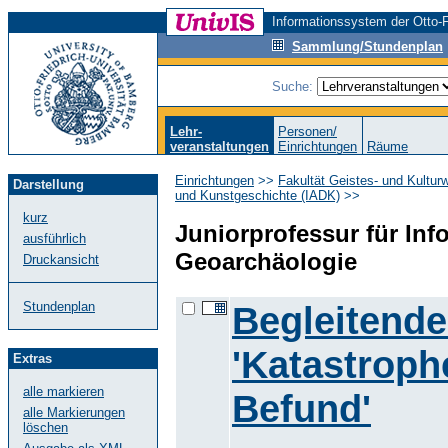
Informationssystem der Otto-F
Sammlung/Stundenplan
Suche:
Lehr-
Personen/
veranstaltungen
Einrichtungen
Räume
Einrichtungen
>>
Fakultät Geistes- und Kultur
Darstellung
und Kunstgeschichte (IADK)
>>
kurz
Juniorprofessur für Inf
ausführlich
Geoarchäologie
Druckansicht
Begleitende
Stundenplan
'Katastroph
Extras
alle markieren
Befund'
alle Markierungen
löschen