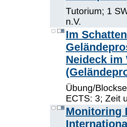
Tutorium; 1 S
n.V.
Im Schatten
Geländepros
Neideck im 
(Geländepr
Übung/Blockse
ECTS: 3; Zeit 
Monitoring 
Internation