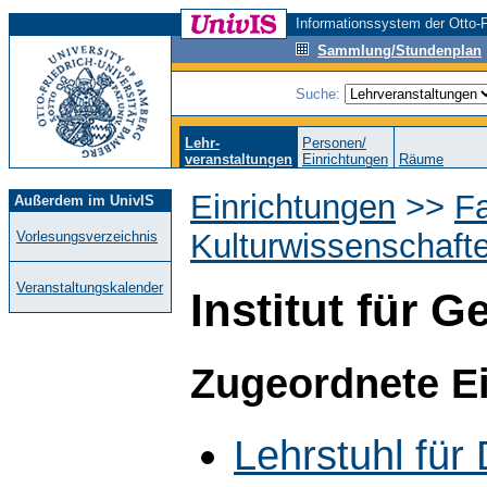
Informationssystem der Otto-F
Sammlung/Stundenplan
Suche:
Lehr-
Personen/
veranstaltungen
Einrichtungen
Räume
Einrichtungen
>>
Fa
Außerdem im UnivIS
Kulturwissenschaft
Vorlesungsverzeichnis
Veranstaltungskalender
Institut für G
Zugeordnete E
Lehrstuhl für