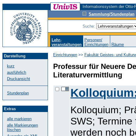
Informationssystem der Otto-F
Sammlung/Stundenplan
Suche:
Lehr-
Personen/
veranstaltungen
Einrichtungen
Räume
Einrichtungen
>>
Fakultät Geistes- und Kultur
Darstellung
Professur für Neuere D
kurz
ausführlich
Literaturvermittlung
Druckansicht
Kolloquium:
Stundenplan
Kolloquium; Pr
Extras
SWS; Termine 
alle markieren
alle Markierungen
werden noch b
löschen