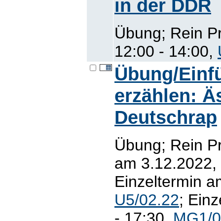
in der DDR
Übung; Rein P
12:00 - 14:00,
Übung/Einfü
erzählen: Äs
Deutschrap
Übung; Rein P
am 3.12.2022, 
Einzeltermin a
U5/02.22
; Ein
- 17:30,
MG1/0