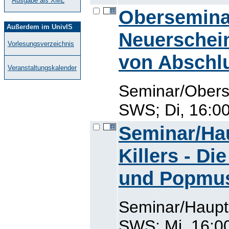
Ausgabe als XML
Oberseminar
Außerdem im UnivIS
Neuerschei
Vorlesungsverzeichnis
von Abschl
Veranstaltungskalender
Seminar/Obers
SWS; Di, 16:00
Seminar/Ha
Killers - Di
und Popmu
Seminar/Haupt
SWS; Mi, 16:00