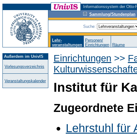
Informationssystem der Otto-F
Sammlung/Stundenplan
Suche:
Lehr-
Personen/
veranstaltungen
Einrichtungen
Räume
Einrichtungen
>>
Fa
Außerdem im UnivIS
Kulturwissenschaft
Vorlesungsverzeichnis
Veranstaltungskalender
Institut für 
Zugeordnete E
Lehrstuhl für 