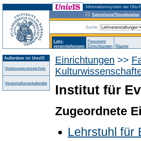
Informationssystem der Otto-F
Sammlung/Stundenplan
Suche:
Lehr-
Personen/
veranstaltungen
Einrichtungen
Räume
Einrichtungen
>>
Fa
Außerdem im UnivIS
Kulturwissenschaft
Vorlesungsverzeichnis
Veranstaltungskalender
Institut für 
Zugeordnete E
Lehrstuhl für