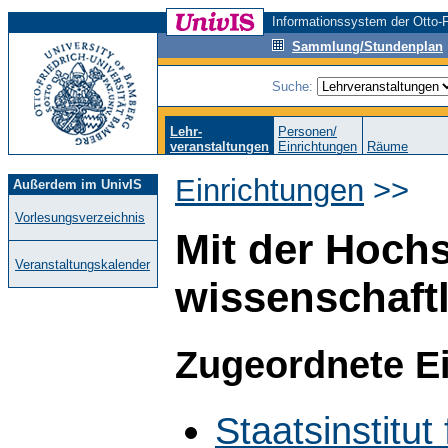
Informationssystem der Otto-F
Sammlung/Stundenplan
Suche:
Lehr-
Personen/
veranstaltungen
Einrichtungen
Räume
Einrichtungen
>>
Außerdem im UnivIS
Vorlesungsverzeichnis
Mit der Hoch
Veranstaltungskalender
wissenschaft
Zugeordnete E
Staatsinstitut