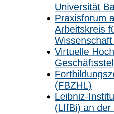
Universität B
Praxisforum a
Arbeitskreis f
Wissenschaft 
Virtuelle Hoc
Geschäftsstel
Fortbildungs
(FBZHL)
Leibniz-Instit
(LIfBi) an de