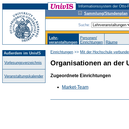
Informationssystem der Otto-F
Sammlung/Stundenplan
Suche:
Lehr-
Personen/
veranstaltungen
Einrichtungen
Räume
Einrichtungen
>>
Mit der Hochschule verbunde
Außerdem im UnivIS
Organisationen an der 
Vorlesungsverzeichnis
Zugeordnete Einrichtungen
Veranstaltungskalender
Market-Team