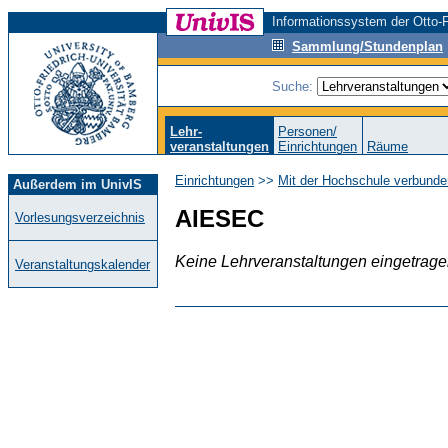
Informationssystem der Otto-F
Sammlung/Stundenplan
Suche:
Lehr-
Personen/
veranstaltungen
Einrichtungen
Räume
Einrichtungen
>>
Mit der Hochschule verbunde
Außerdem im UnivIS
AIESEC
Vorlesungsverzeichnis
Keine Lehrveranstaltungen eingetrag
Veranstaltungskalender