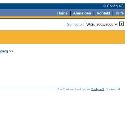
© Config eG
|
|
|
Home
Anmelden
Kontakt
Hilfe
Semester:
mberg
>>
UnivIS ist ein Produkt der
Config eG
, Buckenhof