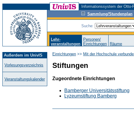
Informationssystem der Otto-F
Sammlung/Stundenplan
Suche:
Lehr-
Personen/
veranstaltungen
Einrichtungen
Räume
Einrichtungen
>>
Mit der Hochschule verbunde
Außerdem im UnivIS
Stiftungen
Vorlesungsverzeichnis
Zugeordnete Einrichtungen
Veranstaltungskalender
Bamberger Universitätsstiftung
Lyzeumstiftung Bamberg