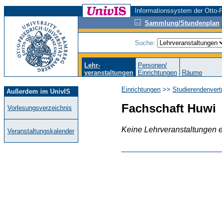
Informationssystem der Otto-F
Sammlung/Stundenplan
Suche:
Lehr-
Personen/
veranstaltungen
Einrichtungen
Räume
Einrichtungen
>>
Studierendenvert
Außerdem im UnivIS
Fachschaft Huwi
Vorlesungsverzeichnis
Keine Lehrveranstaltungen 
Veranstaltungskalender