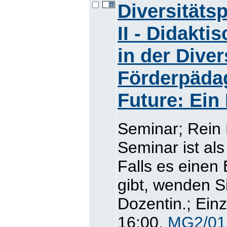
Diversitäts
II - Didakt
in der Dive
Förderpädag
Future: Ein
Seminar; Rein
Seminar ist al
Falls es einen
gibt, wenden Si
Dozentin.; Ein
16:00,
MG2/01