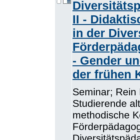
Diversitäts
II - Didakt
in der Dive
Förderpädago
- Gender u
der frühen 
Seminar; Rein
Studierende alt
methodische Ko
Förderpädagog
Diversitätspäd