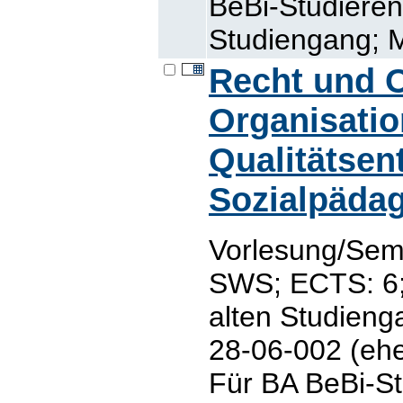
BeBi-Studiere
Studiengang; M
Recht und O
Organisati
Qualitätsen
Sozialpäda
Vorlesung/Semi
SWS; ECTS: 6;
alten Studieng
28-06-002 (ehe
Für BA BeBi-S