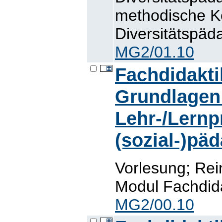
methodische K
Diversitätspäda
MG2/01.10
Fachdidakti
Grundlagen
Lehr-/Lernp
(sozial-)pä
Vorlesung; Re
Modul Fachdidak
MG2/00.10