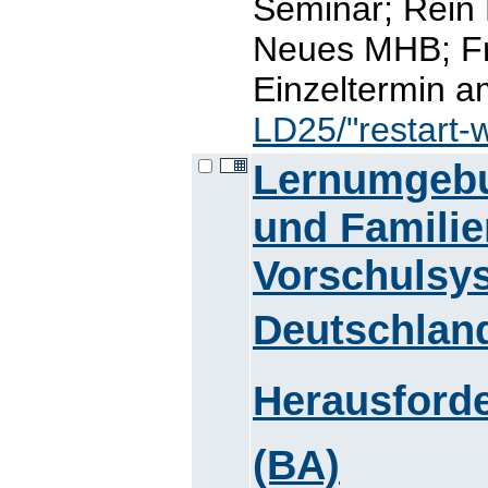
Seminar; Rein
Neues MHB; Fr,
Einzeltermin a
LD25/"restart-
Lernumgebu
und Famili
Vorschulsy
Deutschland
Herausforde
(BA)