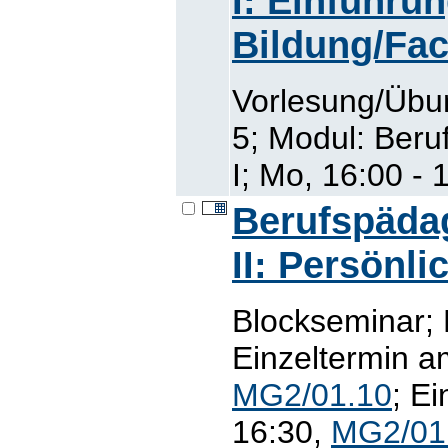
I: Einführun
Bildung/Fac
Vorlesung/Übu
5; Modul: Ber
I; Mo, 16:00 - 
Berufspäda
II: Persönl
Blockseminar;
Einzeltermin a
MG2/01.10
; E
16:30,
MG2/01