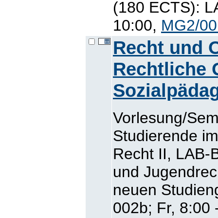
(180 ECTS): LA
10:00,
MG2/00
Recht und O
Rechtliche 
Sozialpäda
Vorlesung/Semi
Studierende im
Recht II, LAB-
und Jugendrech
neuen Studien
002b; Fr, 8:00 