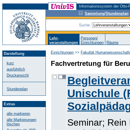
Informationssystem der Otto-F
Sammlung/Stundenplan
Suche:
Lehr-
Personen/
veranstaltungen
Einrichtungen
Räume
Einrichtungen
>>
Fakultät Humanwissenschaft
Darstellung
Fachvertretung für Beru
kurz
ausführlich
Druckansicht
Begleitvera
Stundenplan
Unischule (
Sozialpädag
Extras
alle markieren
Seminar; Rein
alle Markierungen
löschen