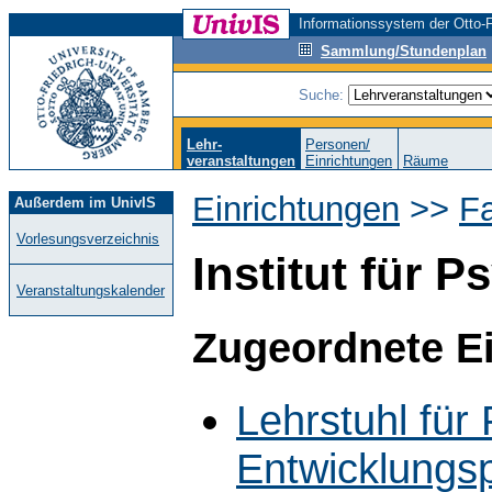
Informationssystem der Otto-F
Sammlung/Stundenplan
Suche:
Lehr-
Personen/
veranstaltungen
Einrichtungen
Räume
Einrichtungen
>>
F
Außerdem im UnivIS
Vorlesungsverzeichnis
Institut für 
Veranstaltungskalender
Zugeordnete E
Lehrstuhl für 
Entwicklungs