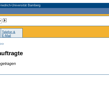
riedrich-Universität Bamberg
Telefon &
E-Mail
>>
uftragte
ngetragen