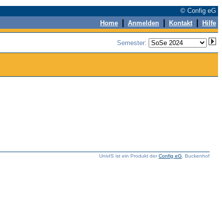
© Config eG
|
|
|
Home
Anmelden
Kontakt
Hilfe
Semester:
UnivIS ist ein Produkt der
Config eG
, Buckenhof