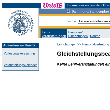
Informationssystem der Otto-F
Sammlung/Stundenplan
Suche:
Lehr-
Personen/
veranstaltungen
Einrichtungen
Räume
Einrichtungen
>>
Personalvertretung
Außerdem im UnivIS
Gleichstellungsbea
Vorlesungsverzeichnis
Keine Lehrveranstaltungen ei
Veranstaltungskalender