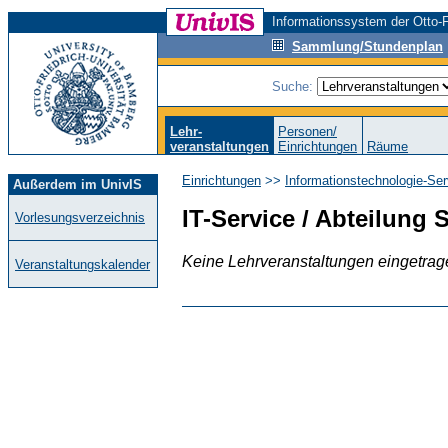
Informationssystem der Otto-F
Sammlung/Stundenplan
Suche:
Lehr-
Personen/
veranstaltungen
Einrichtungen
Räume
Einrichtungen
>>
Informationstechnologie-Serv
Außerdem im UnivIS
IT-Service / Abteilung 
Vorlesungsverzeichnis
Keine Lehrveranstaltungen eingetrag
Veranstaltungskalender