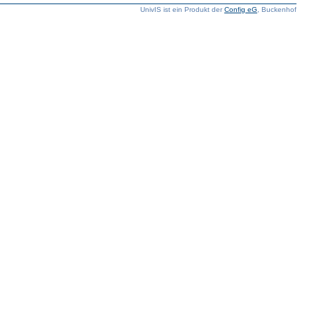
UnivIS ist ein Produkt der
Config eG
, Buckenhof