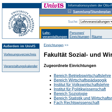
Informationssystem der Otto-F
Sammlung/Stundenplan
Suche:
Lehr-
Personen/
veranstaltungen
Einrichtungen
Räume
Einrichtungen
>>
Außerdem im UnivIS
Fakultät Sozial- und Wi
Vorlesungsverzeichnis
Zugeordnete Einrichtungen
Veranstaltungskalender
Bereich Betriebswirtschaftslehre
Bereich Wirtschaftspädagogik
Institut für Volkswirtschaftslehre
Institut für Politikwissenschaft
Bereich Soziologie
Bereich Statistik und Wirtschaft
Fach Rechtswissenschaft