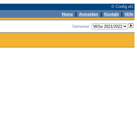
© Config eG
|
|
|
Home
Anmelden
Kontakt
Hilfe
Semester: