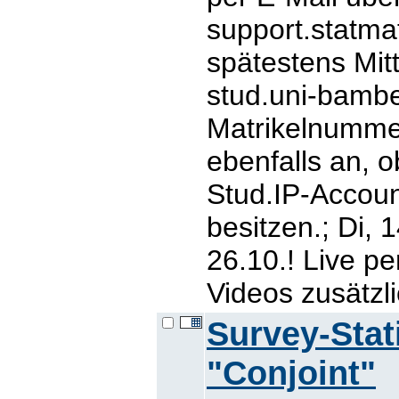
support.statm
spätestens Mitt
stud.uni-bamb
Matrikelnummer
ebenfalls an, o
Stud.IP-Account
besitzen.; Di, 
26.10.! Live p
Videos zusätzli
Survey-Stat
"Conjoint"