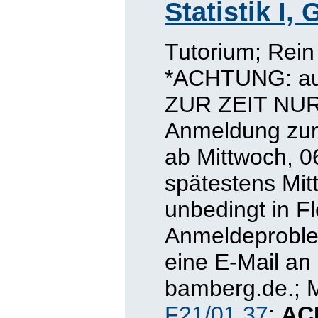
Statistik I,
Tutorium; Rei
*ACHTUNG: auf
ZUR ZEIT NUR
Anmeldung zur 
ab Mittwoch, 06
spätestens Mit
unbedingt in Fl
Anmeldeproblem
eine E-Mail an
bamberg.de.; M
F21/01.37
;
AC