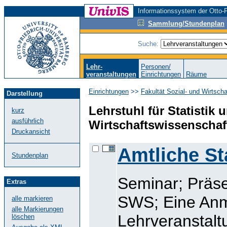
Informationssystem der Otto-F
Sammlung/Stundenplan
Suche:
Lehr-
Personen/
veranstaltungen
Einrichtungen
Räume
Einrichtungen
>>
Fakultät Sozial- und Wirtsch
Darstellung
Lehrstuhl für Statistik
kurz
ausführlich
Wirtschaftswissenschaf
Druckansicht
Amtliche Sta
Stundenplan
Seminar; Präse
Extras
SWS; Eine Anm
alle markieren
alle Markierungen
Lehrveranstalt
löschen