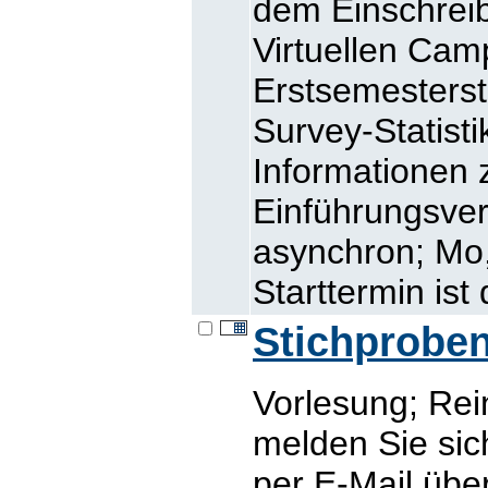
dem Einschreib
Virtuellen Cam
Erstsemesters
Survey-Statisti
Informationen 
Einführungsver
asynchron; Mo,
Starttermin ist 
Stichprobe
Vorlesung; Rei
melden Sie sic
per E-Mail übe