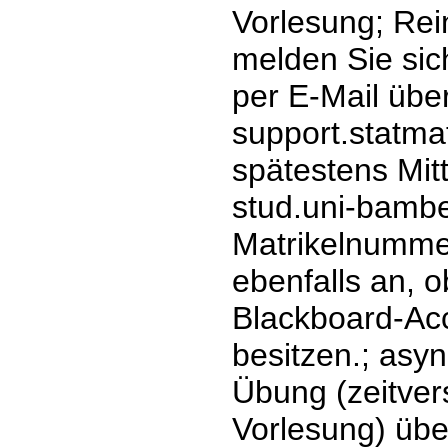
Vorlesung; Rei
melden Sie sic
per E-Mail übe
support.statm
spätestens Mitt
stud.uni-bamb
Matrikelnummer
ebenfalls an, o
Blackboard-Acc
besitzen.; asyn
Übung (zeitver
Vorlesung) übe