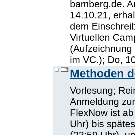
bamberg.de. A
14.10.21, erhal
dem Einschreib
Virtuellen Cam
(Aufzeichnung 
im VC.); Do, 1
Methoden der
Vorlesung; Rei
Anmeldung zur 
FlexNow ist ab
Uhr) bis späte
(23:59 Uhr), un