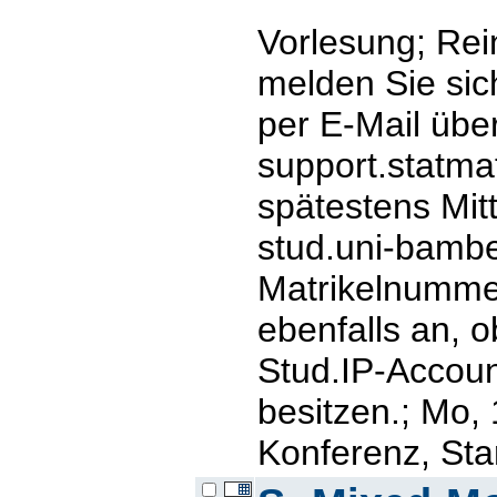
Vorlesung; Rei
melden Sie sic
per E-Mail übe
support.statm
spätestens Mitt
stud.uni-bamb
Matrikelnummer
ebenfalls an, o
Stud.IP-Account
besitzen.; Mo,
Konferenz, Star