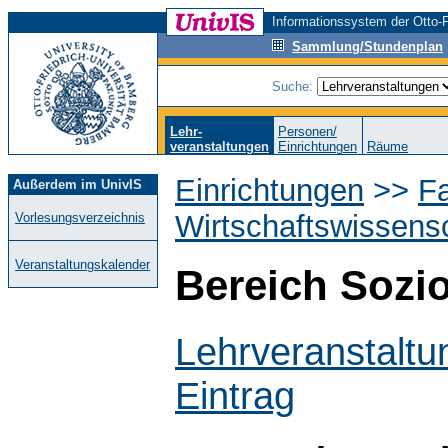
Informationssystem der Otto-F
Sammlung/Stundenplan
Suche:
Lehr-
Personen/
veranstaltungen
Einrichtungen
Räume
Einrichtungen
>>
Fa
Außerdem im UnivIS
Wirtschaftswissens
Vorlesungsverzeichnis
Veranstaltungskalender
Bereich Sozio
Lehrveranstaltu
Eintrag