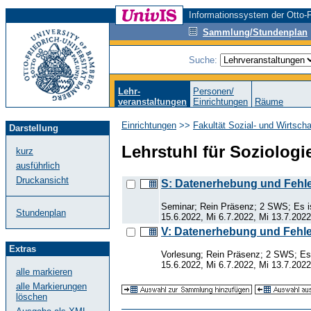
Informationssystem der Otto-F
Sammlung/Stundenplan
Suche:
Lehr-
Personen/
veranstaltungen
Einrichtungen
Räume
Einrichtungen
>>
Fakultät Sozial- und Wirtsch
Darstellung
Lehrstuhl für Soziologi
kurz
ausführlich
Druckansicht
S: Datenerhebung und Fehle
Seminar; Rein Präsenz; 2 SWS; Es is
Stundenplan
15.6.2022, Mi 6.7.2022, Mi 13.7.2022,
V: Datenerhebung und Fehle
Extras
Vorlesung; Rein Präsenz; 2 SWS; Es 
15.6.2022, Mi 6.7.2022, Mi 13.7.2022,
alle markieren
alle Markierungen
löschen